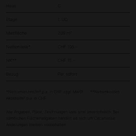
Haus
C
Etage
1. UG
Mietfläche
209 m²
Nettomiete*
CHF 105.–
NK**
CHF 15.–
Bezug
Per sofort
*Nettomietzins/m² p.a. in CHF zzgl. MwSt. **Nebenkosten
Akonto/m² p.a. in CHF
Alle Angaben, Pläne, Zeichnungen usw. sind unverbindlich. Bei
sämtlichen Flächenangaben handelt es sich um Circamasse.
Änderungen bleiben vorbehalten.