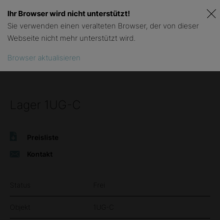
Ihr Browser wird nicht unterstützt!
Menu
Sie verwenden einen veralteten Browser, der von dieser
Webseite nicht mehr unterstützt wird.
Browser aktualisieren
Lager 1UG-C
Preisliste
Kontakt
Status
Frei
Objekt
1UG-C